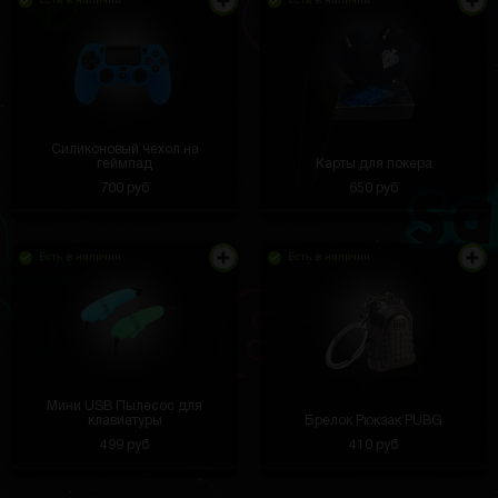
Есть в наличии
Есть в наличии
Силиконовый чехол на
геймпад
Карты для покера
700 руб
650 руб
Есть в наличии
Есть в наличии
Мини USB Пылесос для
клавиатуры
Брелок Рюкзак PUBG
Посылка шла почти месяц но это ожидание того
499 руб
410 руб
стоило