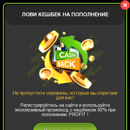
BIGBOX
АВТОРИЗАЦИЯ
ЛОВИ КЕШБЕК НА ПОПОЛНЕНИЕ
ИГРОВАЯ КОРОБКА
Шанс ТОП-выигрыша:
Не пропустите сюрпризы, которые мы спрятали
для вас!
x1
x2
x3
Регистрируйтесь на сайте и используйте
эксклюзивный промокод с кешбеком 30% при
пополнении: PROFIT !
Есть промокод?