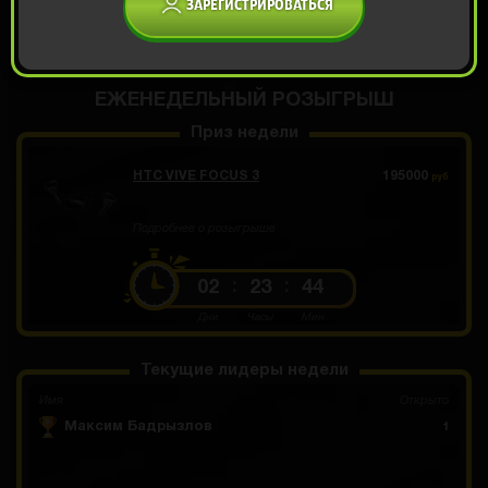
ЗАРЕГИСТРИРОВАТЬСЯ
ОТКРЫТЬ ЗА 899
Демо прокрут
РУБ
ЕЖЕНЕДЕЛЬНЫЙ РОЗЫГРЫШ
Приз недели
HTC VIVE FOCUS 3
195000
руб
Подробнее о розыгрыше
02
23
44
Дни
Часы
Мин
Текущие лидеры недели
Имя
Открыто
Максим Бадрызлов
1