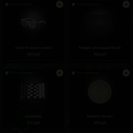
Есть в наличии
Есть в наличии
Игорь Нефёдов
3 часа назад
Сайт прикольний
Сергій
2 часа назад
Очки от синего света
Коврик для мыши Razer
Курица кричит так громко, что невозможно не
399 руб
398 руб
смеяться. Отлично снимает стресс,
Есть в наличии
Есть в наличии
Виталий Канин
2 часа назад
Лёгкий, удобный в использовании. Качество фото
реально улучшилось, особенно пейзажи.
Шахматы
Монета Yes-No
315 руб
300 руб