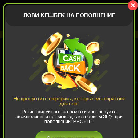
BIGBOX
АВТОРИЗАЦИЯ
ЛОВИ КЕШБЕК НА ПОПОЛНЕНИЕ
Вам доступно 1 бесплатное открытие коробки
БЕСПЛАТНАЯ
КОРОБКА
Не пропустите сюрпризы, которые мы спрятали
для вас!
Регистрируйтесь на сайте и используйте
эксклюзивный промокод с кешбеком 30% при
АВТОРИЗИРУЙТЕСЬ, ЧТОБЫ
пополнении: PROFIT !
КРУТИТЬ РУЛЕТКУ
ОТКРЫТЬ КОРОБКУ
АВТОРИЗАЦИЯ