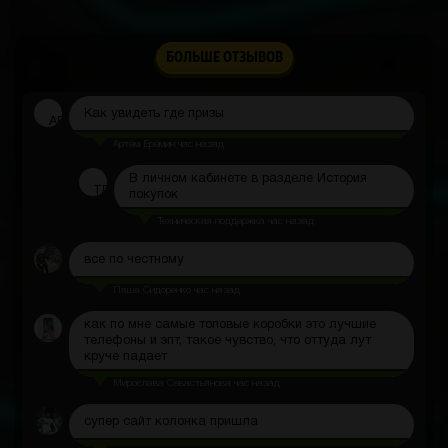
БОЛЬШЕ ОТЗЫВОВ
Никита Вихорнов
2 часа назад
Как увидеть где призы
АЕ
Артём Ерёмин
час назад
В личном кабинете в разделе История
ТП
покупок
Техническая поддержка
час назад
все по честному
Паша Сидоренко
час назад
как по мне самые топовые коробки это лучшие
телефоны и эпт, такое чувство, что оттуда лут
круче падает
Мирослава Севастьянова
час назад
супер сайт колонка пришла