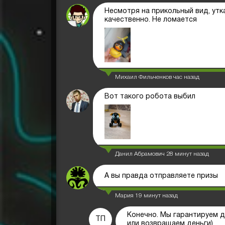
Несмотря на прикольный вид, утк
качественно. Не ломается
Михаил Фильченков
час назад
Вот такого робота выбил
Данил Абрамович
28 минут назад
А вы правда отправляете призы
Мария
19 минут назад
Конечно. Мы гарантируем д
ТП
или возвращаем деньги)