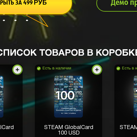
Демо п
РЫТЬ ЗА 499
РУБ
СПИСОК ТОВАРОВ В КОРОБК
Есть в наличии
Есть в 
lCard
STEAM GlobalCard
STEAM
100 USD