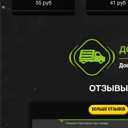
нагрузка ощутимая
55 руб
41 руб
Макс Мирный
2 часа назад
Огонь
Andrey Sokolov
час назад
Д
Выпали прикольные часы
До
Viktor Gromov
час назад
Я открывал раз 10 одну коробку 
НН
что падает так мне сначала выпа
ОТЗЫВЫ
зарядный, потом наушники дешевы
третий раз выпала колонка jbl, п
фигня и фитнес часы. Короче пад
товары и шлак бывает. Но в цело
доволен хорошо окупился и заказ
БОЛЬШЕ ОТЗЫВОВ
товаров себе
Никита Нестерук
час назад