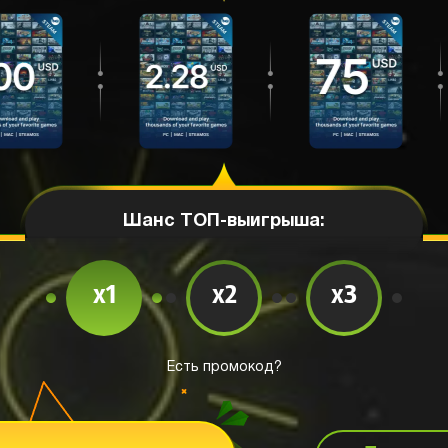
Шанс ТОП-выигрыша:
x1
x2
x3
Есть промокод?