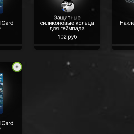
Защитные
lCard
силиконовые кольца
Накл
D
для геймпада
102 руб
lCard
D
. Компактный, а