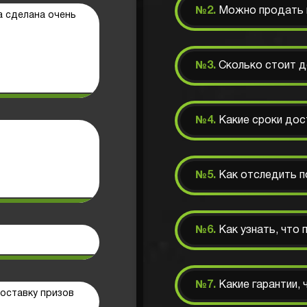
№2.
Можно продать н
а сделана очень
№3.
Сколько стоит 
№4.
Какие сроки дос
№5.
Как отследить п
№6.
Как узнать, что
№7.
Какие гарантии,
оставку призов