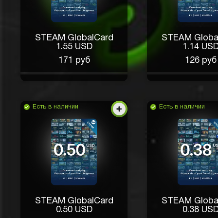
STEAM GlobalCard
STEAM Globa
1.55 USD
1.14 US
171 руб
126 руб
Что такое демо прокрут?
Есть в наличии
Есть в наличии
Sardar
3 часа назад
Там написано же
Котакбас
2 часа назад
Очень хороший сайт
Александр Игоревич
2 часа назад
STEAM GlobalCard
STEAM Globa
0.50 USD
0.38 US
Классная штука для занятий дома