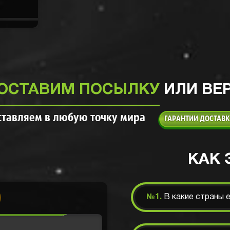
ОСТАВИМ ПОСЫЛКУ
ИЛИ ВЕ
ставляем в любую точку мира
ГАРАНТИИ ДОСТАВ
чтобы проверить
л кабель
КАК 
е а вот на
отом еще дешевая
ает тут и норм
м я сайтом
ал парочку
№1.
В какие страны 