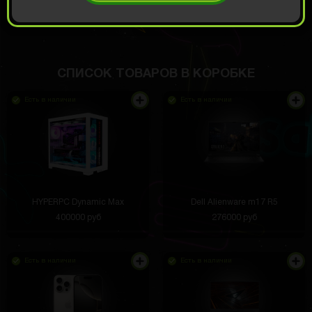
ОТКРЫТЬ ЗА
485
Демо прокрут
РУБ
СПИСОК ТОВАРОВ В КОРОБКЕ
Есть в наличии
Есть в наличии
HYPERPC Dynamic Max
Dell Alienware m17 R5
400000 руб
276000 руб
Есть в наличии
Есть в наличии