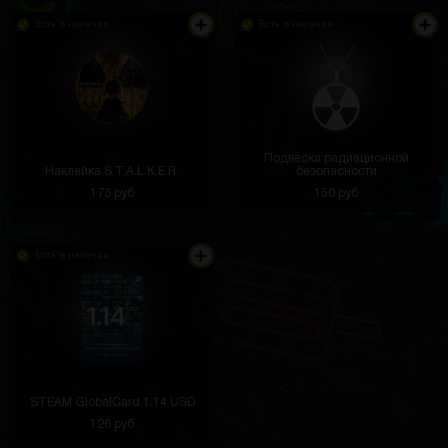
Есть в наличии
Есть в наличии
Сколько идёт в украину?
Стас
3 часа назад
Ошейник лёгкий, собака носит его без проблем.
Подвеска радиационной
Светится разными цветами, смотрится прикольно.
Наклейка S.T.A.L.K.E.R.
безопасности
173 руб
150 руб
Есть в наличии
Денис Силаев
3 часа назад
Лёгкий, занимает мало места, а дизайн просто
супер. Подходит и для рабочего стола, и для
прикроватной тумбочки.
STEAM GlobalCard 1.14 USD
126 руб
Диман Афанасьев
3 часа назад