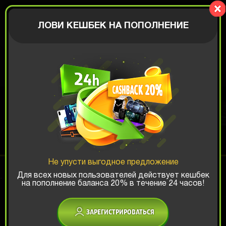
BIGBOX
АВТОРИЗАЦИЯ
ЛОВИ КЕШБЕК НА ПОПОЛНЕНИЕ
S.T.A.L.K.E.R. BOX
Шанс ТОП-выигрыша:
Не упусти выгодное предложение
x1
x2
x3
Для всех новых пользователей действует кешбек
на пополнение баланса 20% в течение 24 часов!
Есть промокод?
ЗАРЕГИСТРИРОВАТЬСЯ
599 РУБ