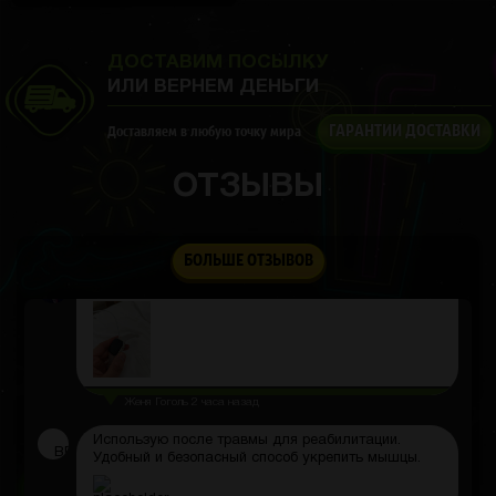
Работаю на улице, поэтому важно, чтобы телефон
всегда был под рукой. С этими перчатками всё
просто супер!
ДОСТАВИМ ПОСЫЛКУ
ИЛИ ВЕРНЕМ ДЕНЬГИ
ГАРАНТИИ ДОСТАВКИ
Доставляем в любую точку мира
Валентин Морозов
2 часа назад
ОТЗЫВЫ
Я выиграл ноутбук
Алекс
2 часа назад
БОЛЬШЕ ОТЗЫВОВ
Пришли часы, сайт рекомендую
Женя Гоголь
2 часа назад
Использую после травмы для реабилитации.
ВЕ
Удобный и безопасный способ укрепить мышцы.