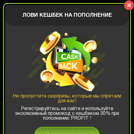
BIGBOX
АВТОРИЗАЦИЯ
ЛОВИ КЕШБЕК НА ПОПОЛНЕНИЕ
КОРОБКА С
КОЛОНКАМИ
Не пропустите сюрпризы, которые мы спрятали
для вас!
Шанс ТОП-выигрыша:
Регистрируйтесь на сайте и используйте
эксклюзивный промокод с кешбеком 30% при
x1
x2
x3
пополнении: PROFIT !
Есть промокод?