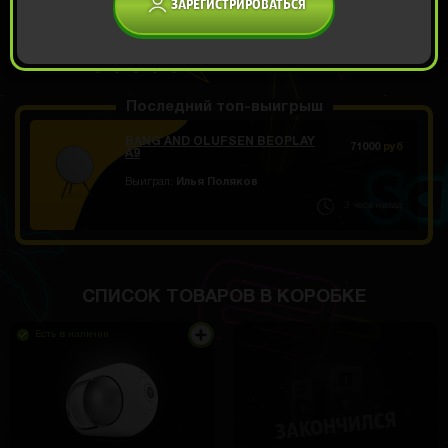
ЗАРЕГИСТРИРОВАТЬСЯ
ОТКРЫТЬ ЗА 599
Демо прокрут
РУБ
Последний топ-выигрыш
BANG AND OLUFSEN BEOPLAY
71000
руб
A9
Выиграл:
Илья Поляков
3 часа назад
СПИСОК ТОВАРОВ В КОРОБКЕ
Есть в наличии