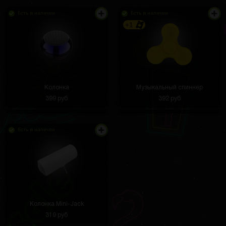
фото мелких товаров. Свет равномерный, фон
нейтральный
Есть в наличии
Есть в наличии
+1
Егор Бусырев
3 часа назад
Всё норм
Колонка
Музыкальный спиннер
Кирилл
3 часа назад
399 руб
392 руб
Мне нравится, что тут можно начать с бесплатной
коробки
Есть в наличии
Валерий Дзоня
3 часа назад
когда возобновлят доставку в Белорусь
Сергей
2 часа назад
Здравствуйте, приносим извинения за
ТП
временные неудобства. Мы активно
Колонка Mini-Jack
работаем над решением вопроса с
доставкой в Беларусь и благодарим вас
319 руб
за понимание!