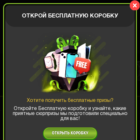
BIGBOX
АВТОРИЗАЦИЯ
ОТКРОЙ БЕСПЛАТНУЮ КОРОБКУ
СМАРТ ЧАСЫ ALL-IN
Шанс ТОП-выигрыша:
Хотите получить бесплатные призы?
x1
x2
x3
Откройте Бесплатную коробку и узнайте, какие
приятные сюрпризы мы подготовили специально
для вас!
Есть промокод?
ОТКРЫТЬ КОРОБКУ
3999 РУБ