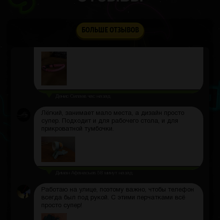
Сколько идёт в украину?
Стас
час назад
БОЛЬШЕ ОТЗЫВОВ
Ошейник лёгкий, собака носит его без проблем.
Светится разными цветами, смотрится прикольно.
Денис Силаев
час назад
Лёгкий, занимает мало места, а дизайн просто
супер. Подходит и для рабочего стола, и для
прикроватной тумбочки.
Диман Афанасьев
58 минут назад
Работаю на улице, поэтому важно, чтобы телефон
всегда был под рукой. С этими перчатками всё
просто супер!