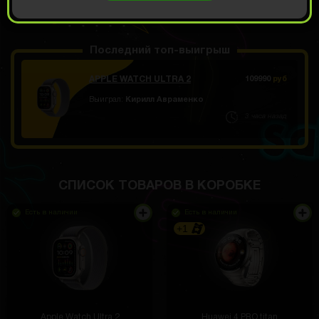
ОТКРЫТЬ ЗА
3200
Демо прокрут
РУБ
Последний топ-выигрыш
APPLE WATCH ULTRA 2
109990
руб
Выиграл:
Кирилл Авраменко
3 часа назад
Сначала мне выпадала кричащая курица( но
после нескольких открытий, я наконец получил
колонку jbl
СПИСОК ТОВАРОВ В КОРОБКЕ
Есть в наличии
Есть в наличии
+1
Данил Рушев
3 часа назад
Подключил за 5 минут, никаких сложностей. Всё
интуитивно понятно
Apple Watch Ultra 2
Huawei 4 PRO titan