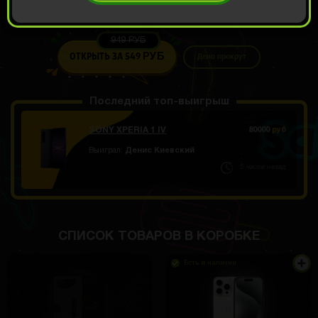
Есть промокод?
949 РУБ
ОТКРЫТЬ ЗА
549
Демо прокрут
РУБ
Последний топ-выигрыш
SONY XPERIA 1 IV
80000
руб
Выиграл:
Денис Киевский
5 часов назад
СПИСОК ТОВАРОВ В КОРОБКЕ
Есть в наличии