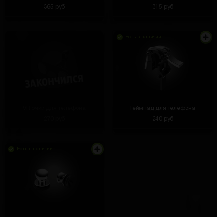
365 руб
315 руб
Лента клеится легко, держится крепко
Есть в наличии
Дмитрий Шенберг
3 часа назад
спасибо
VR очки для телефона
Геймпад для телефона
270 руб
240 руб
Сергей Касимов
2 часа назад
Есть в наличии
Крышка легкая, плотно фиксируется, не мешает в
использовании дрона.
Diemone Reshetniak
2 часа назад