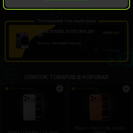
ОТКРЫТЬ ЗА 999
Демо прокрут
РУБ
Последний топ-выигрыш
APPLE IPHONE 14 PRO MAX 256
126000
руб
GB
Выиграл:
Евгений Сорока
3 часа назад
СПИСОК ТОВАРОВ В КОРОБКЕ
Есть в наличии
Есть в наличии
iPhone 17 Pro 512 GB, Cosmic
iPhone 17 Pro Max 1 ТB, Silver
Orange