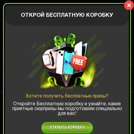
BIGBOX
АВТОРИЗАЦИЯ
ОТКРОЙ БЕСПЛАТНУЮ КОРОБКУ
КОРОБКА С IPHONE
Шанс ТОП-выигрыша:
Хотите получить бесплатные призы?
x1
x2
x3
Откройте Бесплатную коробку и узнайте, какие
приятные сюрпризы мы подготовили специально
для вас!
Есть промокод?
ОТКРЫТЬ КОРОБКУ