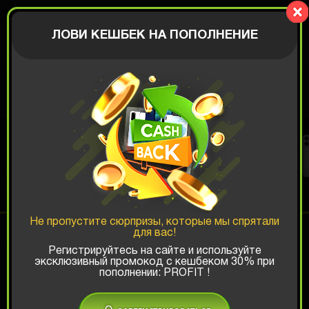
BIGBOX
АВТОРИЗАЦИЯ
ЛОВИ КЕШБЕК НА ПОПОЛНЕНИЕ
IPHONE ALL-IN
Шанс ТОП-выигрыша:
Не пропустите сюрпризы, которые мы спрятали
для вас!
x1
x2
x3
Регистрируйтесь на сайте и используйте
эксклюзивный промокод с кешбеком 30% при
пополнении: PROFIT !
Есть промокод?
4999 РУБ