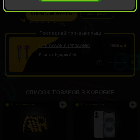
ОТКРЫТЬ ЗА 799
Демо прокрут
РУБ
Последний топ-выигрыш
ФЕН DYSON SUPERSONIC
23500
руб
Выиграл:
Nguyen Anh
5 часов назад
СПИСОК ТОВАРОВ В КОРОБКЕ
Есть в наличии
Есть в наличии