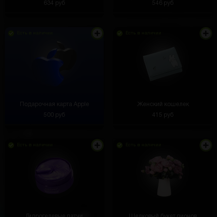
634 руб
546 руб
Есть в наличии
Есть в наличии
Подарочная карта Apple
Женский кошелек
500 руб
415 руб
Есть в наличии
Есть в наличии
Не рвутся, не растягиваются. Использую
несколько месяцев
Максим Зубашев
3 часа назад
Гидрогелевые патчи
Шелковый букет пионов