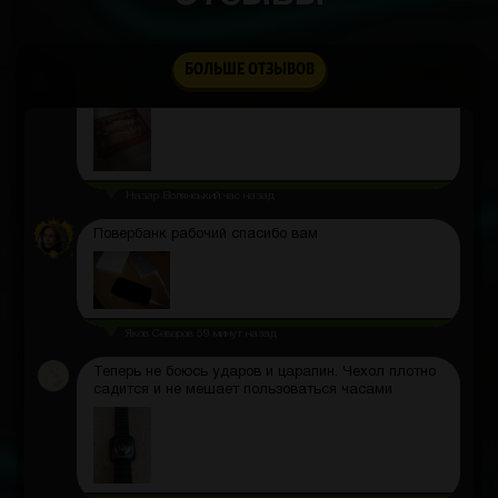
Руслан
час назад
Оформление игры просто шикарное! Игровое поле
и карты выглядят как в фильме, прямо как будто
БОЛЬШЕ ОТЗЫВОВ
погружаешься в другой мир.
Назар Волянський
час назад
Повербанк рабочий спасибо вам
Яков Северов
59 минут назад
Теперь не боюсь ударов и царапин. Чехол плотно
садится и не мешает пользоваться часами