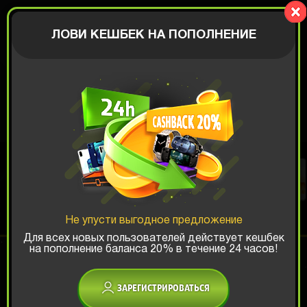
BIGBOX
АВТОРИЗАЦИЯ
ЛОВИ КЕШБЕК НА ПОПОЛНЕНИЕ
КОРОБКА ДЛЯ
ЛЮБИМОЙ
Не упусти выгодное предложение
Шанс ТОП-выигрыша:
Для всех новых пользователей действует кешбек
на пополнение баланса 20% в течение 24 часов!
x1
x2
x3
ЗАРЕГИСТРИРОВАТЬСЯ
Есть промокод?