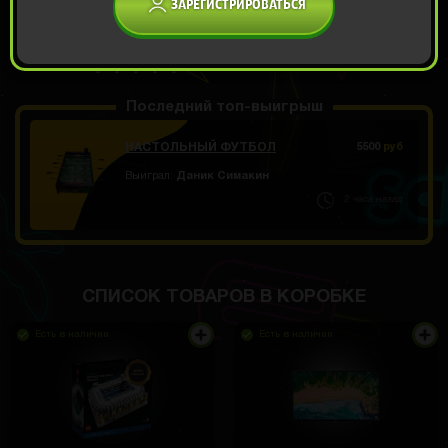
ЗАРЕГИСТРИРОВАТЬСЯ
999 РУБ
ОТКРЫТЬ ЗА
849
Демо прокрут
РУБ
Последний топ-выигрыш
НАСТОЛЬНЫЙ ФУТБОЛ
5500
руб
Выиграл:
Даник Симакин
2 часа назад
СПИСОК ТОВАРОВ В КОРОБКЕ
Есть в наличии
Есть в наличии