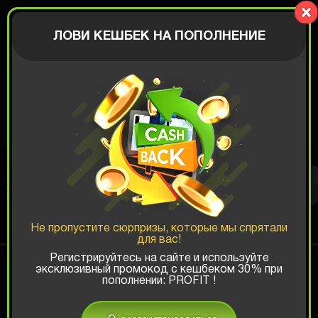
BIGBOX
АВТОРИЗАЦИЯ
ЛОВИ КЕШБЕК НА ПОПОЛНЕНИЕ
ФУТБОЛЬНАЯ
КОРОБКА
Не пропустите сюрпризы, которые мы спрятали
для вас!
Шанс ТОП-выигрыша:
Регистрируйтесь на сайте и используйте
эксклюзивный промокод с кешбеком 30% при
x1
x2
x3
пополнении: PROFIT !
Есть промокод?