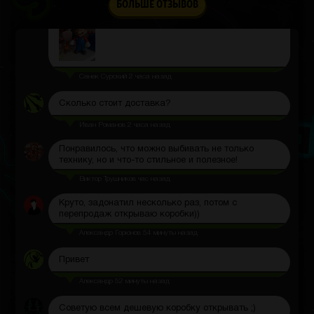
На рабочем столе выглядит забавно
БОЛЬШЕ ОТЗЫВОВ
Санек Сурский
2 часа назад
Сколько стоит доставка?
Иван Романов
2 часа назад
Понравилось, что можно выбивать не только
технику, но и что-то стильное и полезное!
Виктор Трушников
час назад
Круто, задонатил несколько раз, потом с
перепродаж открываю коробки))
Александр Горюнов
54 минуты назад
Привет
Александр
52 минуты назад
Советую всем дешевую коробку открывать ;)