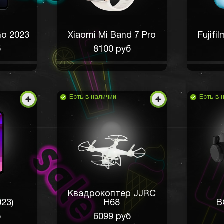
o 2023
Xiaomi Mi Band 7 Pro
Fujifi
б
8100 руб
Есть в наличии
Есть в 
Квадрокоптер JJRC
023)
H68
B
б
6099 руб