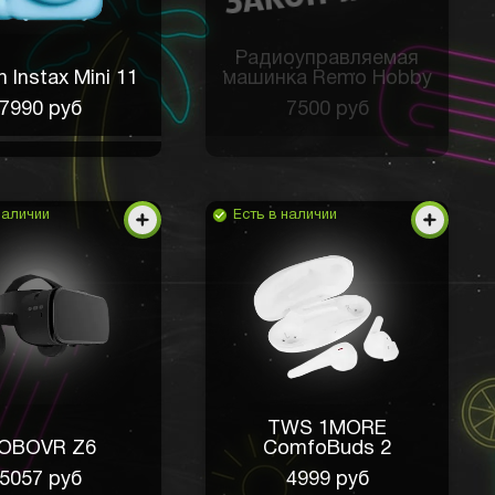
Радиоуправляемая
lm Instax Mini 11
машинка Remo Hobby
7990 руб
7500 руб
наличии
Есть в наличии
TWS 1MORE
OBOVR Z6
ComfoBuds 2
5057 руб
4999 руб