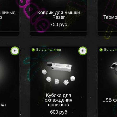
шейный
Коврик для мышки
р
Razer
Термо
750 руб
Есть в наличии
Есть в 
Кубики для
охлаждения
USB ф
жка
напитков
600 руб