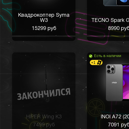
Квадрокоптер Syma
W3
TECNO Spark G
15299 руб
8990 ру
Есть в наличии
+1
HIPER Wing K3
INOI A72 (2
7499 руб
7091 ру