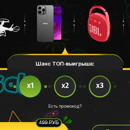
Шанс ТОП-выигрыша:
x1
x2
x3
Есть промокод?
499 РУБ