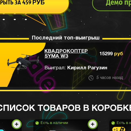
Демо п
РЫТЬ ЗА
459
РУБ
Последний топ-выигрыш
КВАДРОКОПТЕР
15299
руб
SYMA W3
Выиграл:
Кирилл Рагузин
5 часов назад
СПИСОК ТОВАРОВ В КОРОБК
Есть в наличии
Есть в 
+1