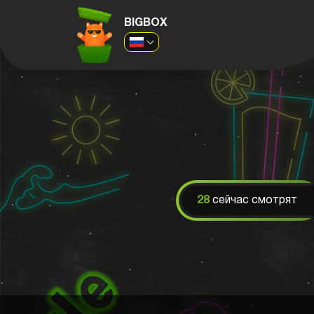
BIGBOX
28
сейчас смотрят