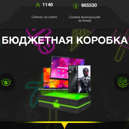
1146
865530
Сейчас на сайте
Сумма выигрышей
за вчера
БЮДЖЕТНАЯ КОРОБКА