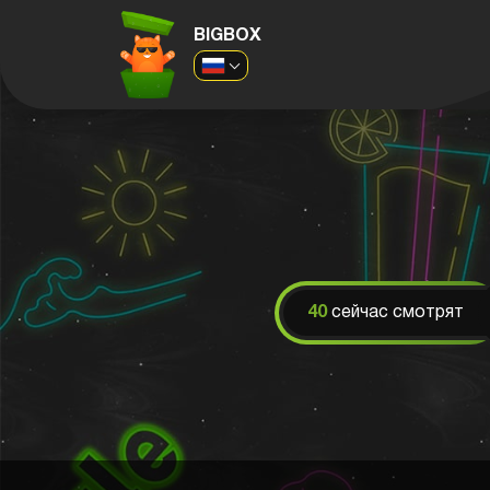
BIGBOX
40
сейчас смотрят