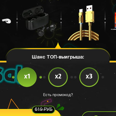
Шанс ТОП-выигрыша:
x1
x2
x3
Есть промокод?
619 РУБ