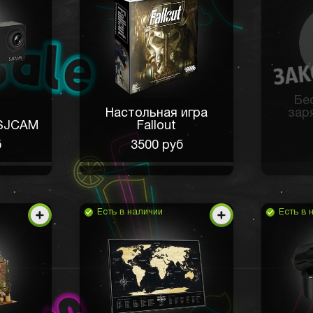
Бе
Настольная игра
зар
 SJCAM
Fallout
б
3500 руб
Есть в наличии
Есть в 