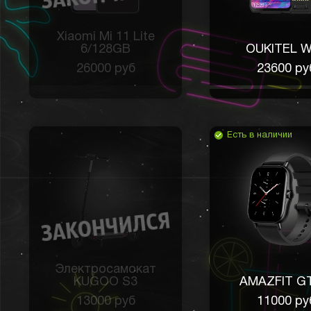
Xiaomi Mi 11 Lite
6/128GB
OUKITEL 
26000 руб
23600 ру
Есть в наличии
Электросамокат
KUGOO S3
AMAZFIT G
13000 руб
11000 ру