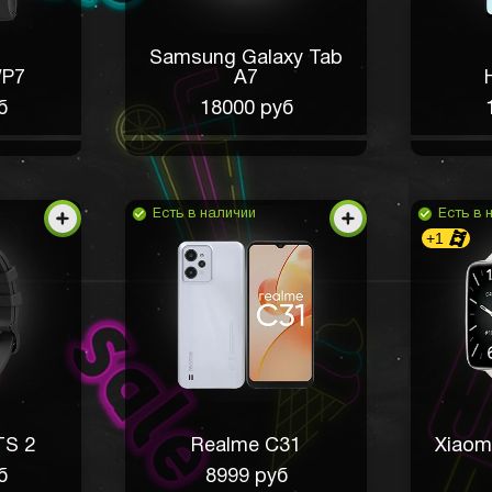
Samsung Galaxy Tab
WP7
A7
б
18000 руб
Есть в наличии
Есть в 
+1
TS 2
Realme C31
Xiaom
б
8999 руб