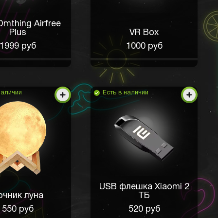
mthing Airfree
Plus
VR Box
1999 руб
1000 руб
наличии
Есть в наличии
USB флешка Xiaomi 2
очник луна
ТБ
550 руб
520 руб