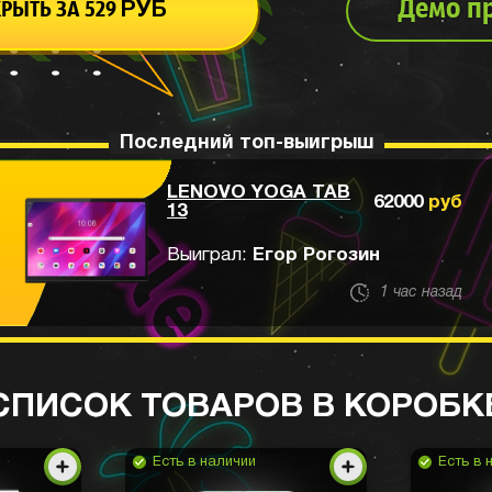
Демо п
КРЫТЬ ЗА
529
РУБ
Последний топ-выигрыш
LENOVO YOGA TAB
62000
руб
13
Выиграл:
Егор Рогозин
1 час назад
СПИСОК ТОВАРОВ В КОРОБК
Есть в наличии
Есть в 