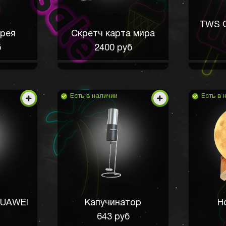
TWS O
рея
Скретч карта мира
б
2400 руб
Есть в наличии
Есть в 
HUAWEI
Капучинатор
Н
643 руб