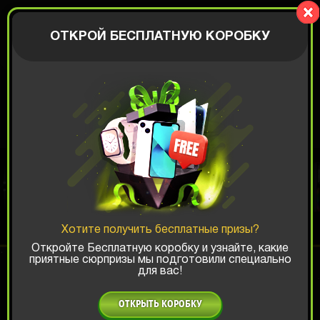
BIGBOX
АВТОРИЗАЦИЯ
ОТКРОЙ БЕСПЛАТНУЮ КОРОБКУ
КОРОБКА BATTLE
ROYALE
Хотите получить бесплатные призы?
Шанс ТОП-выигрыша:
Откройте Бесплатную коробку и узнайте, какие
приятные сюрпризы мы подготовили специально
для вас!
x1
x2
x3
ОТКРЫТЬ КОРОБКУ
Есть промокод?