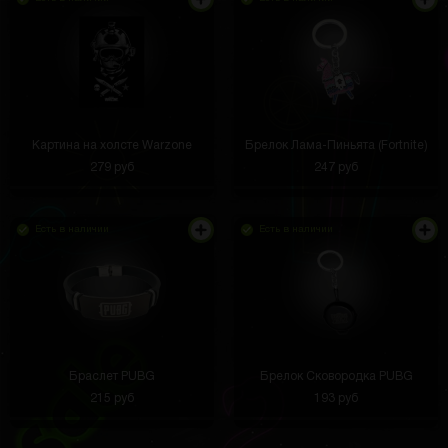
Повербанк рабочий спасибо вам
Картина на холсте Warzone
Брелок Лама-Пиньята (Fortnite)
Яков Северов
3 часа назад
279 руб
247 руб
Теперь не боюсь ударов и царапин. Чехол плотно
садится и не мешает пользоваться часами
Есть в наличии
Есть в наличии
Тёма Кук
3 часа назад
Кнш
Браслет PUBG
Брелок Сковородка PUBG
CAMAP
3 часа назад
215 руб
193 руб
Приятно удивлен, заказ пришел раньше, чем
ожидал. Новый комп уже в работе. Спасибо за