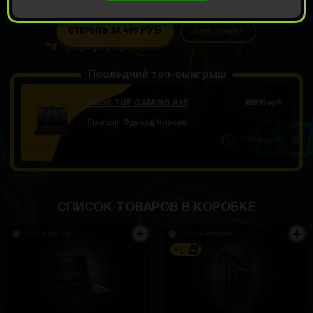
749 РУБ
ОТКРЫТЬ ЗА
499
Демо прокрут
РУБ
Последний топ-выигрыш
ASUS TUF GAMING A15
89990
руб
Выиграл:
Эдуард Чирков
4 часа назад
СПИСОК ТОВАРОВ В КОРОБКЕ
Есть в наличии
Есть в наличии
+1