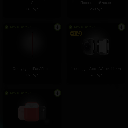
2
Прозрачный чехол
145 руб
260 руб
Есть в наличии
Есть в наличии
Классный сайт👍
+1
Андрей Степанов
3 часа назад
блиииин как тут выбить ноут, выбил пока из
дорогого планшет самсунг, хз продать тратить
пока не дропнеться ноут ли забить и заказать его
уже....
Стилус для iPad/iPhone
Чехол для Apple Watch 44mm
Иван Пышный
3 часа назад
185 руб
375 руб
Крутые наклейки с персонажами и логотипами.
Украшает ноутбук и выглядит супер!
Есть в наличии
Денис Любин
2 часа назад
Лента помогает прокачать мышцы и добавить