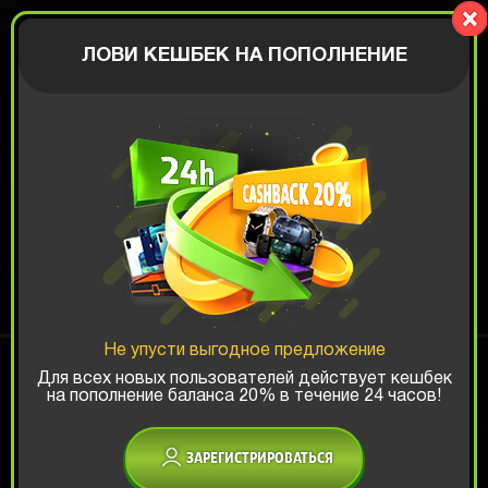
BIGBOX
АВТОРИЗАЦИЯ
ЛОВИ КЕШБЕК НА ПОПОЛНЕНИЕ
APPLE КОРОБКА
Шанс ТОП-выигрыша:
Не упусти выгодное предложение
x1
x2
x3
Для всех новых пользователей действует кешбек
на пополнение баланса 20% в течение 24 часов!
Есть промокод?
ЗАРЕГИСТРИРОВАТЬСЯ
1869 РУБ