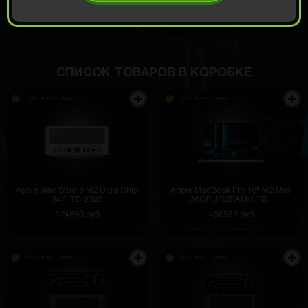
ОТКРЫТЬ ЗА
1429
Демо прокрут
РУБ
СПИСОК ТОВАРОВ В КОРОБКЕ
Есть в наличии
Есть в наличии
Apple Mac Studio M2 Ultra Chip
Apple MacBook Pro 16" M2 Max
64/1TB 2023
38GPU/32RAM/1TB...
524690 руб
489952 руб
Есть в наличии
Есть в наличии